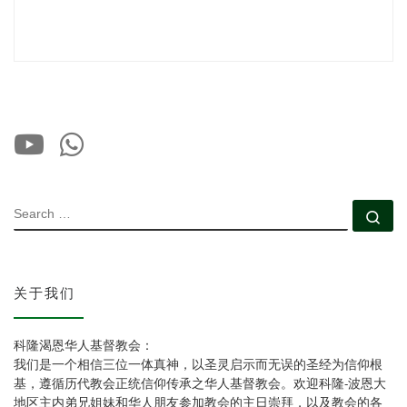
SEARCH
Se
关于我们
科隆渴恩华人基督教会：
我们是一个相信三位一体真神，以圣灵启示而无误的圣经为信仰根
基，遵循历代教会正统信仰传承之华人基督教会。欢迎科隆-波恩大
地区主内弟兄姐妹和华人朋友参加教会的主日崇拜，以及教会的各