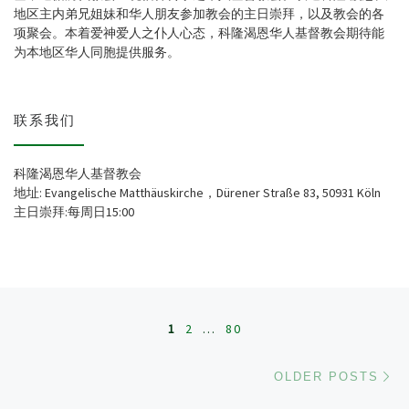
地区主内弟兄姐妹和华人朋友参加教会的主日崇拜，以及教会的各
项聚会。本着爱神爱人之仆人心态，科隆渴恩华人基督教会期待能
为本地区华人同胞提供服务。
联系我们
科隆渴恩华人基督教会
地址: Evangelische Matthäuskirche，Dürener Straße 83, 50931 Köln
主日崇拜:每周日15:00
Posts navigation
1
2
…
80
Ol
OLDER POSTS