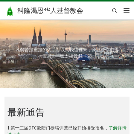
Skip to content
科隆渴恩华人基督教会
Search
主
凡勞苦擔重擔的人，可以到我這裡來，我就使你們得
安息。 --馬太福音 11：28
最新通告
1.第十三届DTC欧陆门徒培训营已经开始接受报名，
了解详情