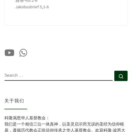
雅各书5:1-6
Jakobusbrief 5,1-6
SEARCH
Se
关于我们
科隆渴恩华人基督教会：
我们是一个相信三位一体真神，以圣灵启示而无误的圣经为信仰根
基，遵循历代教会正统信仰传承之华人基督教会。欢迎科隆-波恩大