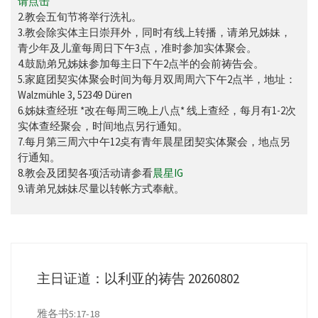
请点击
2.教会五旬节将举行洗礼。
3.教会除实体主日崇拜外，同时有线上转播，请弟兄姊妹，
青少年及儿童每周日下午3点，准时参加实体聚会。
4.鼓励弟兄姊妹参加每主日下午2点半的会前祷告会。
5.家庭团契实体聚会时间为每月双周周六下午2点半，地址：
Walzmühle 3, 52349 Düren
6.姊妹查经班 *改在每周三晚上八点* 线上查经，每月有1-2次
实体查经聚会，时间地点另行通知。
7.每月第三周六中午12奌有青年晨星团契实体聚会，地点另
行通知。
8.教会及团契各项活动请参看
晨星IG
9.请弟兄姊妹尽量以转帐方式奉献。
主日证道：以利亚的祷告 20260802
雅各书5:17-18