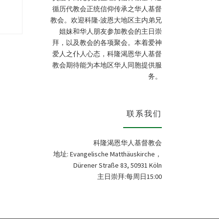
循历代教会正统信仰传承之华人基督
教会。欢迎科隆-波恩大地区主内弟兄
姐妹和华人朋友参加教会的主日崇
拜，以及教会的各项聚会。本着爱神
爱人之仆人心态，科隆渴恩华人基督
教会期待能为本地区华人同胞提供服
务。
联系我们
科隆渴恩华人基督教会
地址: Evangelische Matthäuskirche，
Dürener Straße 83, 50931 Köln
主日崇拜:每周日15:00