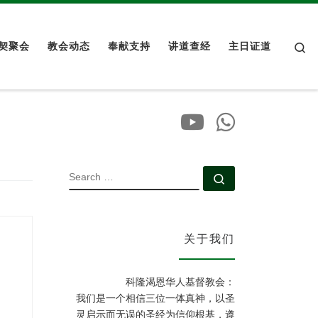
Se
契聚会
教会动态
奉献支持
讲道查经
主日证道
SEARCH
Search …
关于我们
科隆渴恩华人基督教会：
我们是一个相信三位一体真神，以圣
灵启示而无误的圣经为信仰根基，遵