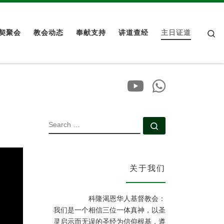
Se
契聚会
教会动态
奉献支持
讲道查经
主日证道
SEARCH
Search …
关于我们
科隆渴恩华人基督教会：
我们是一个相信三位一体真神，以圣
灵启示而无误的圣经为信仰根基，遵