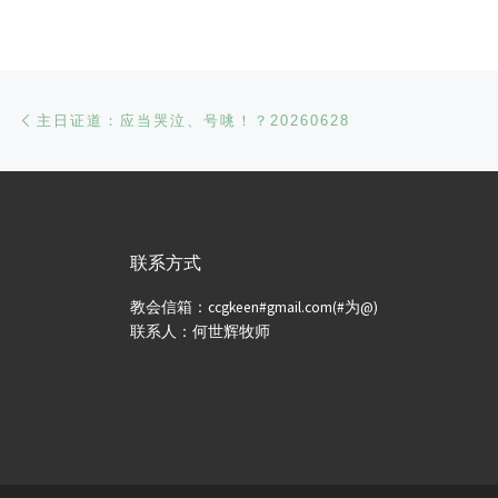
文章导航
Previous post
主日证道：应当哭泣、号咷！？20260628
联系方式
教会信箱：ccgkeen#gmail.com(#为@)
联系人：何世辉牧师