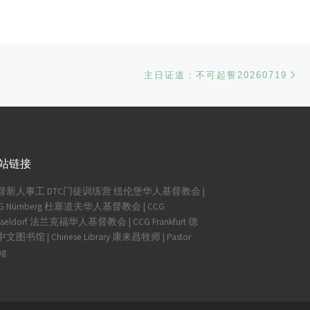
Ne
主日证道：不可起誓20260719
站链接
督新人事工
DTC门徒训练营
纽伦堡华人基督教会 |
G Nürnberg
杜塞道夫华人基督教会 | CCG
seldorf
法兰克福华人基督教会 | CCG Frankfurt
德
文图书馆 | Chinese Library
康来昌牧师 | Pastor
ng