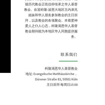
循历代教会正统信仰传承之华人基督
教会。欢迎科隆-波恩大地区主内弟兄
姐妹和华人朋友参加教会的主日崇
拜，以及教会的各项聚会。本着爱神
爱人之仆人心态，科隆渴恩华人基督
教会期待能为本地区华人同胞提供服
务。
联系我们
科隆渴恩华人基督教会
地址: Evangelische Matthäuskirche，
Dürener Straße 83, 50931 Köln
主日崇拜:每周日15:00