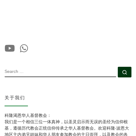
SEARCH
Se
关于我们
科隆渴恩华人基督教会：
我们是一个相信三位一体真神，以圣灵启示而无误的圣经为信仰根
基，遵循历代教会正统信仰传承之华人基督教会。欢迎科隆-波恩大
地区主内弟兄姐妹和华人朋友参加教会的主日崇拜，以及教会的各