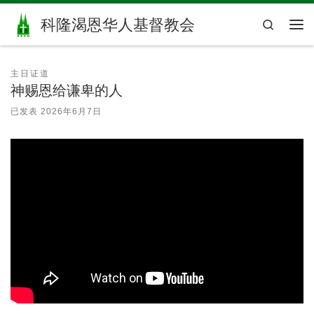
Skip to content
科隆渴恩华人基督教会
Search
主
主日证道
神赐恩给谦卑的人
已发表
2026年6月7日