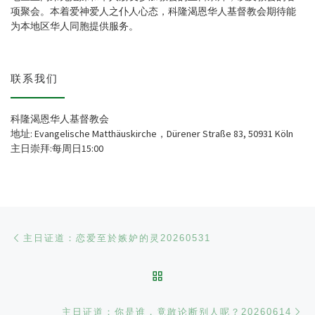
项聚会。本着爱神爱人之仆人心态，科隆渴恩华人基督教会期待能
为本地区华人同胞提供服务。
联系我们
科隆渴恩华人基督教会
地址: Evangelische Matthäuskirche，Dürener Straße 83, 50931 Köln
主日崇拜:每周日15:00
文章导航
Previous post
主日证道：恋爱至於嫉妒的灵20260531
BACK TO POST LIST
Ne
主日证道：你是谁，竟敢论断别人呢？20260614