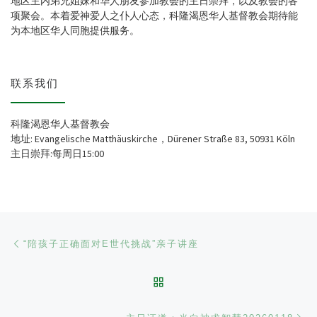
地区主内弟兄姐妹和华人朋友参加教会的主日崇拜，以及教会的各
项聚会。本着爱神爱人之仆人心态，科隆渴恩华人基督教会期待能
为本地区华人同胞提供服务。
联系我们
科隆渴恩华人基督教会
地址: Evangelische Matthäuskirche，Dürener Straße 83, 50931 Köln
主日崇拜:每周日15:00
文章导航
Previous post
“陪孩子正确面对E世代挑战”亲子讲座
BACK TO POST LIST
Ne