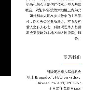
循历代教会正统信仰传承之华人基督
教会。欢迎科隆-波恩大地区主内弟兄
姐妹和华人朋友参加教会的主日崇
拜，以及教会的各项聚会。本着爱神
爱人之仆人心态，科隆渴恩华人基督
教会期待能为本地区华人同胞提供服
务。
联系我们
科隆渴恩华人基督教会
地址: Evangelische Matthäuskirche，
Dürener Straße 83, 50931 Köln
主日崇拜:每周日15:00