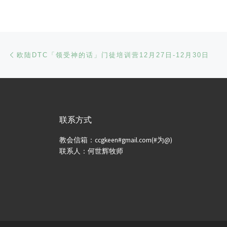
文章导航
Previous post
欧陆DTC「领受神的话」门徒培训营12月27日-12月30日
联系方式
教会信箱：ccgkeen#gmail.com(#为@)
联系人：何世辉牧师