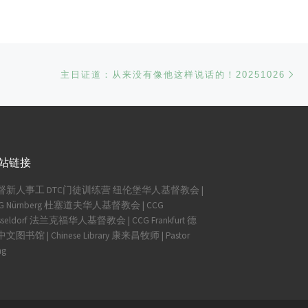
Ne
主日证道：从来没有像他这样说话的！20251026
站链接
督新人事工
DTC门徒训练营
纽伦堡华人基督教会 |
G Nürnberg
杜塞道夫华人基督教会 | CCG
seldorf
法兰克福华人基督教会 | CCG Frankfurt
德
文图书馆 | Chinese Library
康来昌牧师 | Pastor
ng