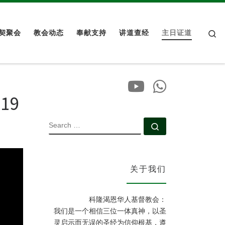
Se
契聚会
教会动态
奉献支持
讲道查经
主日证道
19
SEARCH
Search …
关于我们
科隆渴恩华人基督教会：
我们是一个相信三位一体真神，以圣
灵启示而无误的圣经为信仰根基，遵