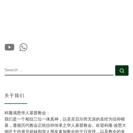
SEARCH
Se
关于我们
科隆渴恩华人基督教会：
我们是一个相信三位一体真神，以圣灵启示而无误的圣经为信仰根
基，遵循历代教会正统信仰传承之华人基督教会。欢迎科隆-波恩大
地区主内弟兄姐妹和华人朋友参加教会的主日崇拜，以及教会的各