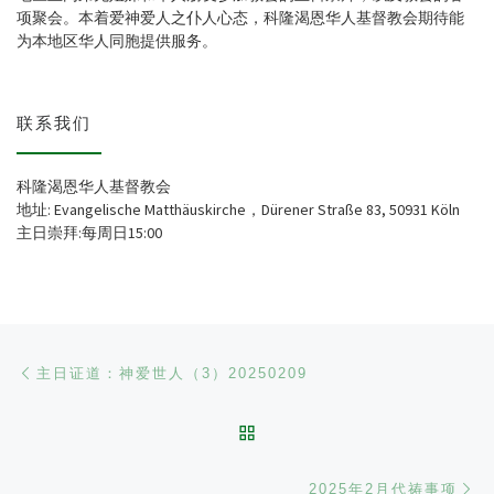
项聚会。本着爱神爱人之仆人心态，科隆渴恩华人基督教会期待能
为本地区华人同胞提供服务。
联系我们
科隆渴恩华人基督教会
地址: Evangelische Matthäuskirche，Dürener Straße 83, 50931 Köln
主日崇拜:每周日15:00
文章导航
Previous post
主日证道：神爱世人（3）20250209
BACK TO POST LIST
Ne
2025年2月代祷事项