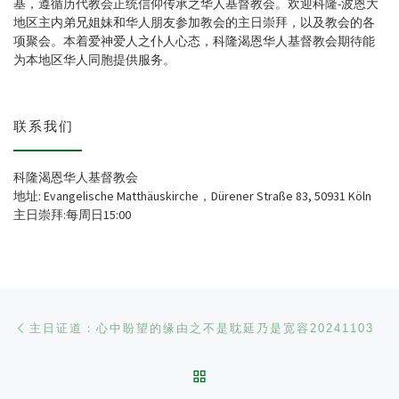
基，遵循历代教会正统信仰传承之华人基督教会。欢迎科隆-波恩大
地区主内弟兄姐妹和华人朋友参加教会的主日崇拜，以及教会的各
项聚会。本着爱神爱人之仆人心态，科隆渴恩华人基督教会期待能
为本地区华人同胞提供服务。
联系我们
科隆渴恩华人基督教会
地址: Evangelische Matthäuskirche，Dürener Straße 83, 50931 Köln
主日崇拜:每周日15:00
文章导航
Previous post
主日证道：心中盼望的缘由之不是耽延乃是宽容20241103
BACK TO POST LIST