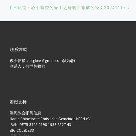
Ne
主日证道：心中盼望的缘由之能明白难解的经文20241117
联系方式
教会信箱：ccgkeen#gmail.com(#为@)
联系人：何世辉牧师
奉献支持
渴恩教会帐号信息
Name:Chinesische Christliche Gemeinde KEEN e.V.
IBAN: DE75 3705 0198 1933 6527 43
BIC:COLSDE33