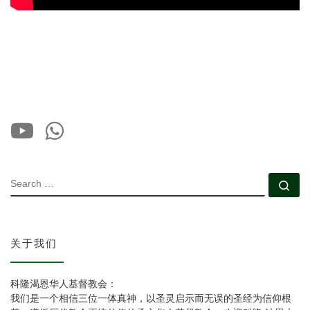
SEARCH
Se
关于我们
科隆渴恩华人基督教会：
我们是一个相信三位一体真神，以圣灵启示而无误的圣经为信仰根