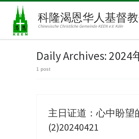
Skip to content
科隆渴恩华人基督教
Chinesische Christliche Gemeinde KEEN e.V. Köln
Daily Archives:
202
1 post
主日证道：心中盼望
(2)20240421