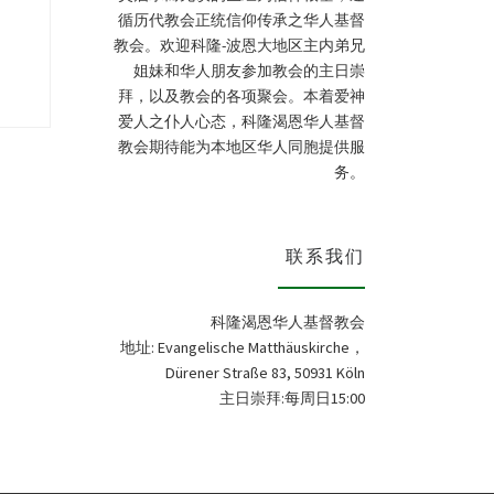
循历代教会正统信仰传承之华人基督
教会。欢迎科隆-波恩大地区主内弟兄
姐妹和华人朋友参加教会的主日崇
拜，以及教会的各项聚会。本着爱神
爱人之仆人心态，科隆渴恩华人基督
教会期待能为本地区华人同胞提供服
务。
联系我们
科隆渴恩华人基督教会
地址: Evangelische Matthäuskirche，
Dürener Straße 83, 50931 Köln
主日崇拜:每周日15:00