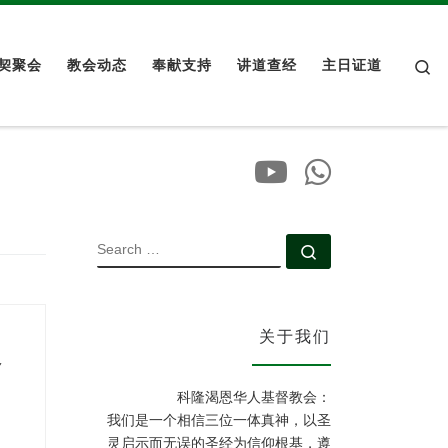
Se
契聚会
教会动态
奉献支持
讲道查经
主日证道
SEARCH
Search …
关于我们
督
科隆渴恩华人基督教会：
我们是一个相信三位一体真神，以圣
灵启示而无误的圣经为信仰根基，遵