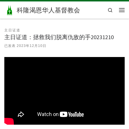
Skip to content
科隆渴恩华人基督教会
Search
主
主日证道
主日证道：拯救我们脱离仇敌的手20231210
已发表
2023年12月10日