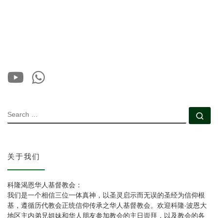
SEARCH
Se
关于我们
科隆渴恩华人基督教会：
我们是一个相信三位一体真神，以圣灵启示而无误的圣经为信仰根
基，遵循历代教会正统信仰传承之华人基督教会。欢迎科隆-波恩大
地区主内弟兄姐妹和华人朋友参加教会的主日崇拜，以及教会的各