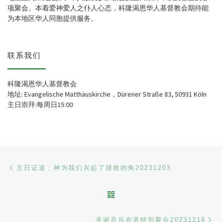
项聚会。本着爱神爱人之仆人心态，科隆渴恩华人基督教会期待能
为本地区华人同胞提供服务。
联系我们
科隆渴恩华人基督教会
地址: Evangelische Matthäuskirche，Dürener Straße 83, 50931 Köln
主日崇拜:每周日15:00
文章导航
Previous post
主日证道：神为我们兴起了拯救的角20231203
BACK TO POST LIST
Ne
圣诞音乐布道特別聚会20231216