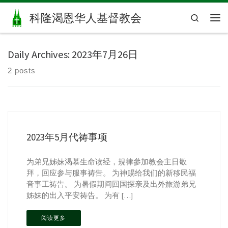
Skip to content
科隆渴恩华人基督教会
Search
主
Daily Archives:
2023年7月26日
2 posts
2023年5月代祷事项
为弟兄姊妹渴慕生命读经，規律參加教会主日敬
拜，回应参与服事祷告。 为神赐给我们的新移民福
音事工祷告。 为暑假期间回国探亲及出外旅游弟兄
姊妹的出入平安祷告。 为有 […]
阅读更多