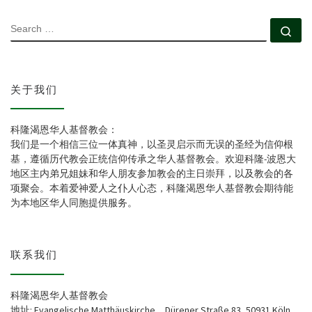
SEARCH
Se
关于我们
科隆渴恩华人基督教会：
我们是一个相信三位一体真神，以圣灵启示而无误的圣经为信仰根
基，遵循历代教会正统信仰传承之华人基督教会。欢迎科隆-波恩大
地区主内弟兄姐妹和华人朋友参加教会的主日崇拜，以及教会的各
项聚会。本着爱神爱人之仆人心态，科隆渴恩华人基督教会期待能
为本地区华人同胞提供服务。
联系我们
科隆渴恩华人基督教会
地址: Evangelische Matthäuskirche，Dürener Straße 83, 50931 Köln