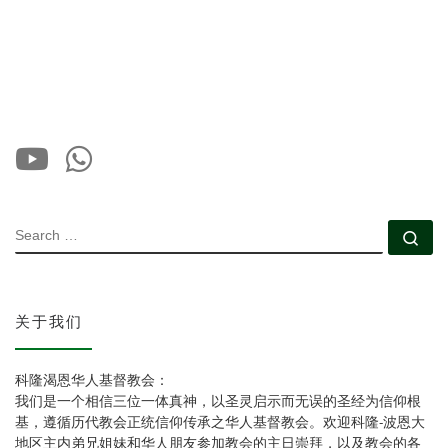
SEARCH
Se
关于我们
科隆渴恩华人基督教会：
我们是一个相信三位一体真神，以圣灵启示而无误的圣经为信仰根
基，遵循历代教会正统信仰传承之华人基督教会。欢迎科隆-波恩大
地区主内弟兄姐妹和华人朋友参加教会的主日崇拜，以及教会的各