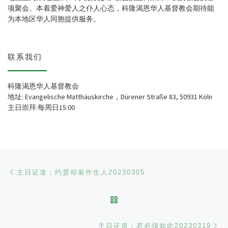
项聚会。本着爱神爱人之仆人心态，科隆渴恩华人基督教会期待能
为本地区华人同胞提供服务。
联系我们
科隆渴恩华人基督教会
地址: Evangelische Matthäuskirche，Dürener Straße 83, 50931 Köln
主日崇拜:每周日15:00
文章导航
Previous post
主日证道：约瑟却装作生人20230305
BACK TO POST LIST
Ne
主日证道：若必须如此20230319