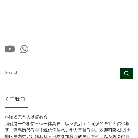
SEARCH
Se
关于我们
科隆渴恩华人基督教会：
我们是一个相信三位一体真神，以圣灵启示而无误的圣经为信仰根
基，遵循历代教会正统信仰传承之华人基督教会。欢迎科隆-波恩大
地区主内弟兄姐妹和华人朋友参加教会的主日崇拜，以及教会的各