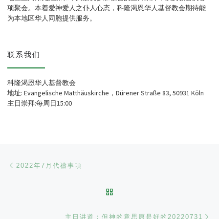
项聚会。本着爱神爱人之仆人心态，科隆渴恩华人基督教会期待能
为本地区华人同胞提供服务。
联系我们
科隆渴恩华人基督教会
地址: Evangelische Matthäuskirche，Dürener Straße 83, 50931 Köln
主日崇拜:每周日15:00
文章导航
Previous post
2022年7月代禱事項
BACK TO POST LIST
Ne
主日讲道：但神的意思原是好的20220731