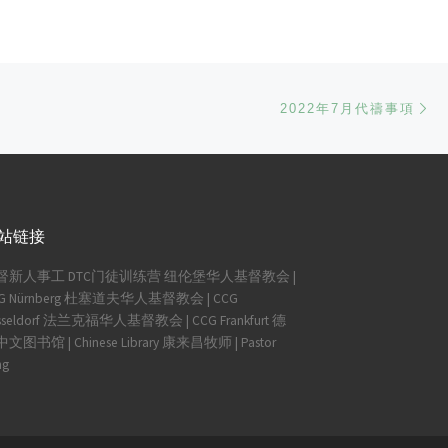
Ne
2022年7月代禱事項
站链接
督新人事工
DTC门徒训练营
纽伦堡华人基督教会 |
G Nürnberg
杜塞道夫华人基督教会 | CCG
seldorf
法兰克福华人基督教会 | CCG Frankfurt
德
文图书馆 | Chinese Library
康来昌牧师 | Pastor
ng