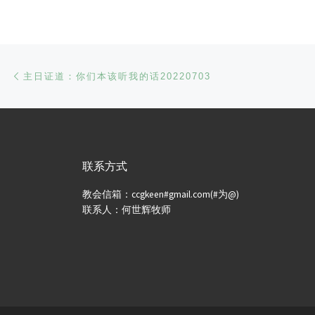
文章导航
Previous post
主日证道：你们本该听我的话20220703
联系方式
教会信箱：ccgkeen#gmail.com(#为@)
联系人：何世辉牧师