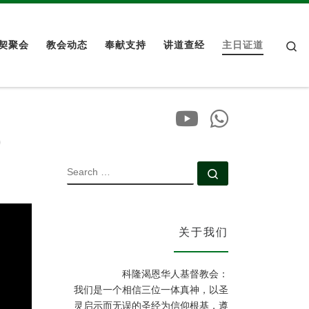
Se
契聚会
教会动态
奉献支持
讲道查经
主日证道
0
SEARCH
Search …
关于我们
科隆渴恩华人基督教会：
我们是一个相信三位一体真神，以圣
灵启示而无误的圣经为信仰根基，遵