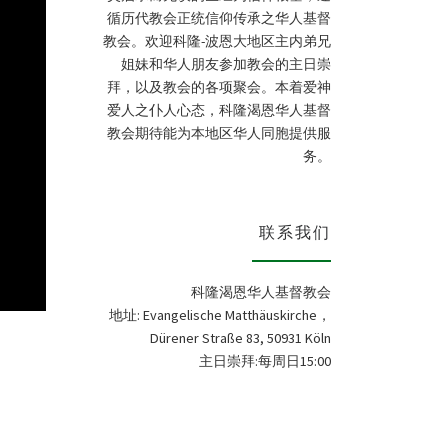
循历代教会正统信仰传承之华人基督
教会。欢迎科隆-波恩大地区主内弟兄
姐妹和华人朋友参加教会的主日崇
拜，以及教会的各项聚会。本着爱神
爱人之仆人心态，科隆渴恩华人基督
教会期待能为本地区华人同胞提供服
务。
联系我们
科隆渴恩华人基督教会
地址: Evangelische Matthäuskirche，
Dürener Straße 83, 50931 Köln
主日崇拜:每周日15:00