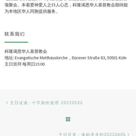
项聚会。本着爱神爱人之仆人心态，科隆渴恩华人基督教会期待能
为本地区华人同胞提供服务。
联系我们
科隆渴恩华人基督教会
地址: Evangelische Matthäuskirche，Dürener Straße 83, 50931 Köln
主日崇拜:每周日15:00
文章导航
Previous post
主日证道: 十字架的道理 20220522
BACK TO POST LIST
Ne
主日证道：体贴圣灵的20220605