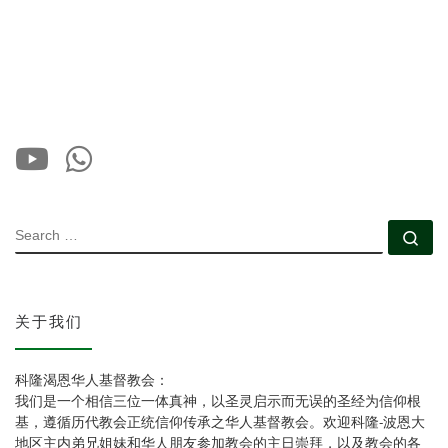
SEARCH
Se
关于我们
科隆渴恩华人基督教会：
我们是一个相信三位一体真神，以圣灵启示而无误的圣经为信仰根
基，遵循历代教会正统信仰传承之华人基督教会。欢迎科隆-波恩大
地区主内弟兄姐妹和华人朋友参加教会的主日崇拜，以及教会的各