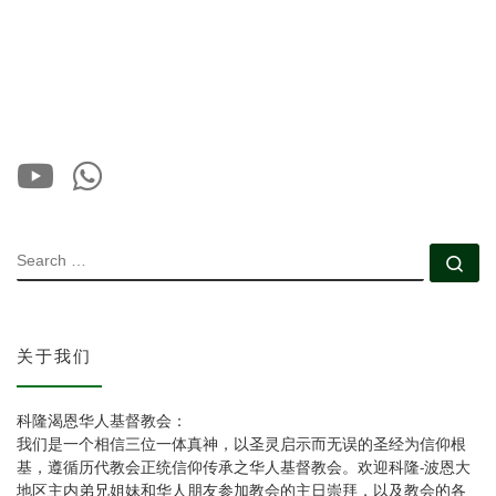
SEARCH
Se
关于我们
科隆渴恩华人基督教会：
我们是一个相信三位一体真神，以圣灵启示而无误的圣经为信仰根
基，遵循历代教会正统信仰传承之华人基督教会。欢迎科隆-波恩大
地区主内弟兄姐妹和华人朋友参加教会的主日崇拜，以及教会的各