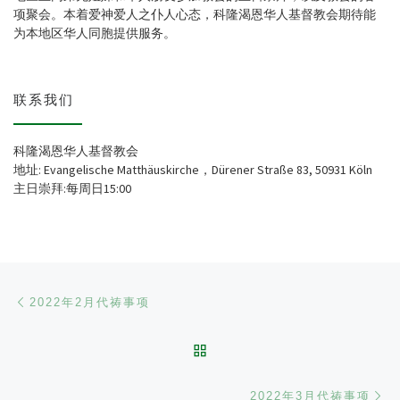
项聚会。本着爱神爱人之仆人心态，科隆渴恩华人基督教会期待能
为本地区华人同胞提供服务。
联系我们
科隆渴恩华人基督教会
地址: Evangelische Matthäuskirche，Dürener Straße 83, 50931 Köln
主日崇拜:每周日15:00
文章导航
Previous post
2022年2月代祷事项
BACK TO POST LIST
Ne
2022年3月代祷事项