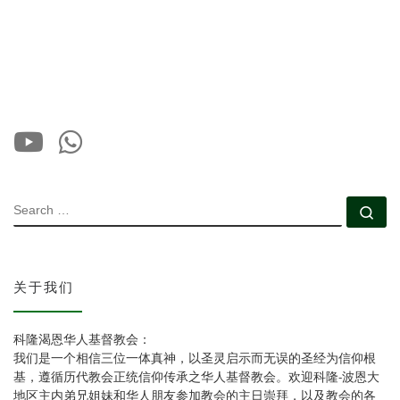
SEARCH
Se
关于我们
科隆渴恩华人基督教会：
我们是一个相信三位一体真神，以圣灵启示而无误的圣经为信仰根
基，遵循历代教会正统信仰传承之华人基督教会。欢迎科隆-波恩大
地区主内弟兄姐妹和华人朋友参加教会的主日崇拜，以及教会的各