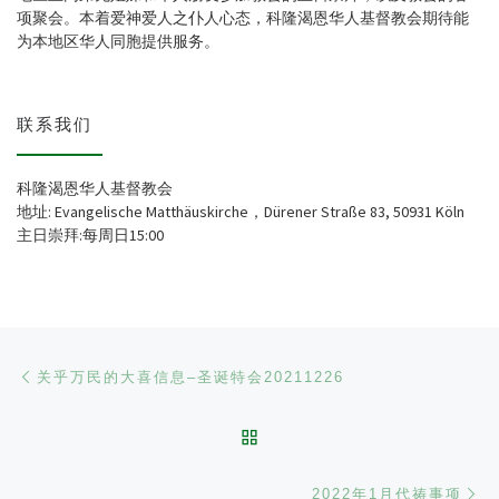
项聚会。本着爱神爱人之仆人心态，科隆渴恩华人基督教会期待能
为本地区华人同胞提供服务。
联系我们
科隆渴恩华人基督教会
地址: Evangelische Matthäuskirche，Dürener Straße 83, 50931 Köln
主日崇拜:每周日15:00
文章导航
Previous post
关乎万民的大喜信息–圣诞特会20211226
BACK TO POST LIST
Ne
2022年1月代祷事项