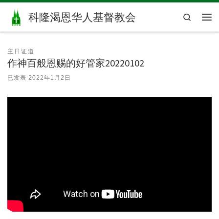
Skip to content
科隆渴恩华人基督教会
Search
主
主日证道
作神百般恩赐的好管家20220102
已发表
2022年1月2日