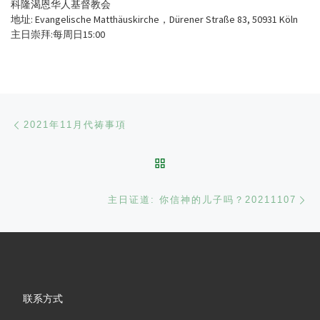
科隆渴恩华人基督教会
地址: Evangelische Matthäuskirche，Dürener Straße 83, 50931 Köln
主日崇拜:每周日15:00
文章导航
Previous post
2021年11月代祷事項
BACK TO POST LIST
Ne
主日证道: 你信神的儿子吗？20211107
联系方式