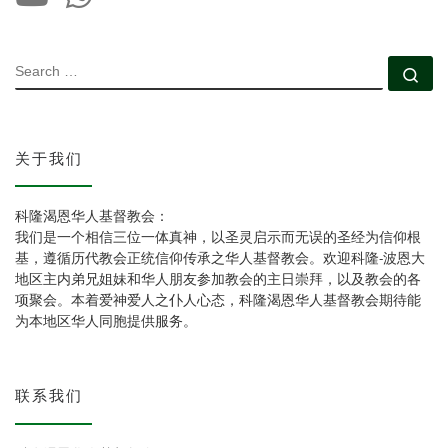
SEARCH
Se
关于我们
科隆渴恩华人基督教会：
我们是一个相信三位一体真神，以圣灵启示而无误的圣经为信仰根
基，遵循历代教会正统信仰传承之华人基督教会。欢迎科隆-波恩大
地区主内弟兄姐妹和华人朋友参加教会的主日崇拜，以及教会的各
项聚会。本着爱神爱人之仆人心态，科隆渴恩华人基督教会期待能
为本地区华人同胞提供服务。
联系我们