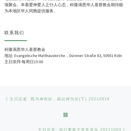
项聚会。本着爱神爱人之仆人心态，科隆渴恩华人基督教会期待能
为本地区华人同胞提供服务。
联系我们
科隆渴恩华人基督教会
地址: Evangelische Matthäuskirche，Dürener Straße 83, 50931 Köln
主日崇拜:每周日15:00
文章导航
Previous post
主日证道: 既与神和好，就以神为乐(下) 20210919
BACK TO POST LIST
Ne
主日证道: 你们要靠主常常喜乐 20211003