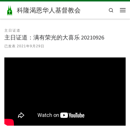
Skip to content
科隆渴恩华人基督教会
Search
主
主日证道
主日证道：满有荣光的大喜乐 20210926
已发表
2021年9月29日