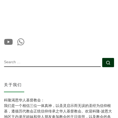
SEARCH
Se
关于我们
科隆渴恩华人基督教会：
我们是一个相信三位一体真神，以圣灵启示而无误的圣经为信仰根
基，遵循历代教会正统信仰传承之华人基督教会。欢迎科隆-波恩大
地区主内弟兄姐妹和华人朋友参加教会的主日崇拜，以及教会的各