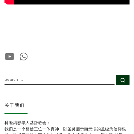
SEARCH
Se
关于我们
科隆渴恩华人基督教会：
我们是一个相信三位一体真神，以圣灵启示而无误的圣经为信仰根