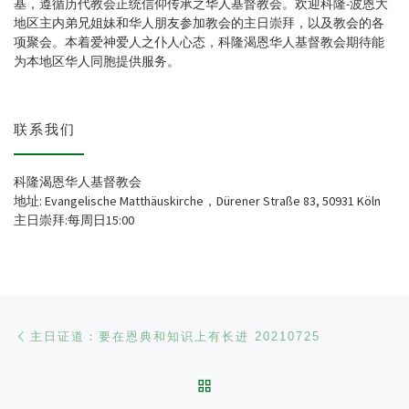
基，遵循历代教会正统信仰传承之华人基督教会。欢迎科隆-波恩大
地区主内弟兄姐妹和华人朋友参加教会的主日崇拜，以及教会的各
项聚会。本着爱神爱人之仆人心态，科隆渴恩华人基督教会期待能
为本地区华人同胞提供服务。
联系我们
科隆渴恩华人基督教会
地址: Evangelische Matthäuskirche，Dürener Straße 83, 50931 Köln
主日崇拜:每周日15:00
文章导航
Previous post
主日证道：要在恩典和知识上有长进 20210725
BACK TO POST LIST