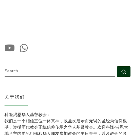
SEARCH
Se
关于我们
科隆渴恩华人基督教会：
我们是一个相信三位一体真神，以圣灵启示而无误的圣经为信仰根
基，遵循历代教会正统信仰传承之华人基督教会。欢迎科隆-波恩大
地区主内弟兄姐妹和华人朋友参加教会的主日崇拜，以及教会的各