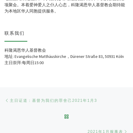
项聚会。本着爱神爱人之仆人心态，科隆渴恩华人基督教会期待能
为本地区华人同胞提供服务。
联系我们
科隆渴恩华人基督教会
地址: Evangelische Matthäuskirche，Dürener Straße 83, 50931 Köln
主日崇拜:每周日15:00
文章导航
Previous post
主日证道：基督为我们的罪舍己2021年1月3
BACK TO POST LIST
Ne
2021年1月服事表