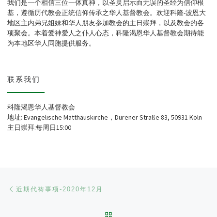
我们是一个相信三位一体真神，以圣灵启示而无误的圣经为信仰根
基，遵循历代教会正统信仰传承之华人基督教会。欢迎科隆-波恩大
地区主内弟兄姐妹和华人朋友参加教会的主日崇拜，以及教会的各
项聚会。本着爱神爱人之仆人心态，科隆渴恩华人基督教会期待能
为本地区华人同胞提供服务。
联系我们
科隆渴恩华人基督教会
地址: Evangelische Matthäuskirche，Dürener Straße 83, 50931 Köln
主日崇拜:每周日15:00
文章导航
Previous post
近期代祷事项-2020年12月
BACK TO POST LIST