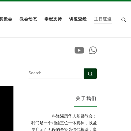
Se
契聚会
教会动态
奉献支持
讲道查经
主日证道
SEARCH
Search …
关于我们
科隆渴恩华人基督教会：
我们是一个相信三位一体真神，以圣
灵启示而无误的圣经为信仰根基，遵