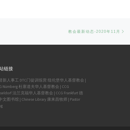
Ne
教会最新动态-2020年11月
站链接
督新人事工
DTC门徒训练营
纽伦堡华人基督教会 |
G Nürnberg
杜塞道夫华人基督教会 | CCG
seldorf
法兰克福华人基督教会 | CCG Frankfurt
德
文图书馆 | Chinese Library
康来昌牧师 | Pastor
ng