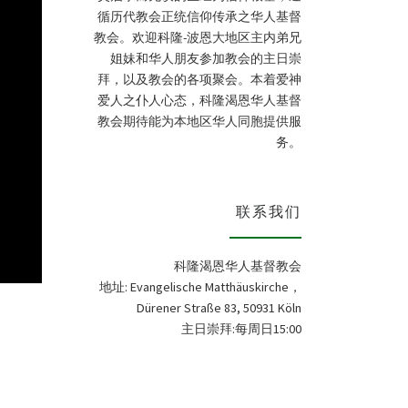
循历代教会正统信仰传承之华人基督
教会。欢迎科隆-波恩大地区主内弟兄
姐妹和华人朋友参加教会的主日崇
拜，以及教会的各项聚会。本着爱神
爱人之仆人心态，科隆渴恩华人基督
教会期待能为本地区华人同胞提供服
务。
联系我们
科隆渴恩华人基督教会
地址: Evangelische Matthäuskirche，
Dürener Straße 83, 50931 Köln
主日崇拜:每周日15:00