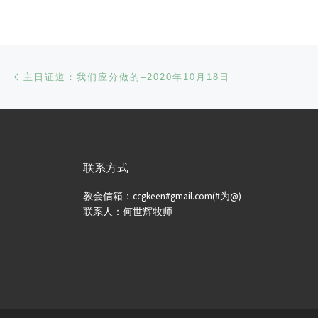
文章导航
Previous post
主日证道：我们应分做的–2020年10月18日
联系方式
教会信箱：ccgkeen#gmail.com(#为@)
联系人：何世辉牧师