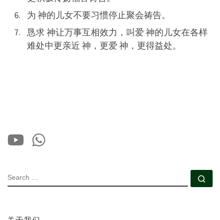
为 神的儿女不要习惯停止聚会祷告。
恳求 神让万事互相效力，叫爱 神的儿女在各样
难处中更亲近 神，更爱 神，更得益处。
SEARCH
Se
关于我们