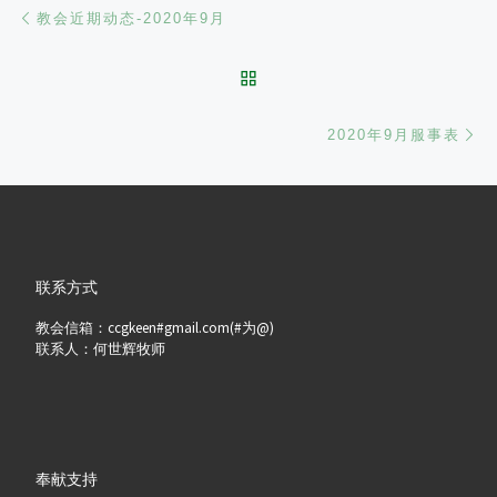
文章导航
Previous post
教会近期动态-2020年9月
BACK TO POST LIST
Ne
2020年9月服事表
联系方式
教会信箱：ccgkeen#gmail.com(#为@)
联系人：何世辉牧师
奉献支持