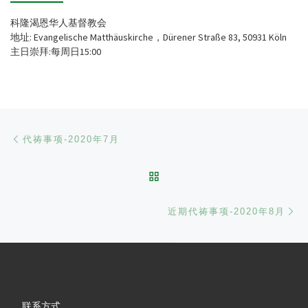
科隆渴恩华人基督教会
地址: Evangelische Matthäuskirche，Dürener Straße 83, 50931 Köln
主日崇拜:每周日15:00
文章导航
Previous post
代祷事项-2020年7月
BACK TO POST LIST
Ne
近期代祷事项-2020年8月
联系方式