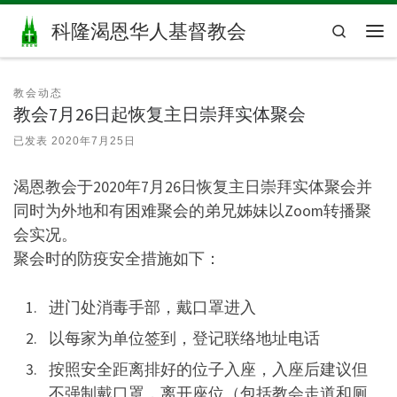
Skip to content
科隆渴恩华人基督教会
Search
主
教会动态
教会7月26日起恢复主日崇拜实体聚会
已发表
2020年7月25日
渴恩教会于2020年7月26日恢复主日崇拜实体聚会并
同时为外地和有困难聚会的弟兄姊妹以Zoom转播聚
会实况。
聚会时的防疫安全措施如下：
进门处消毒手部，戴口罩进入
以每家为单位签到，登记联络地址电话
按照安全距离排好的位子入座，入座后建议但
不强制戴口罩，离开座位（包括教会走道和厕