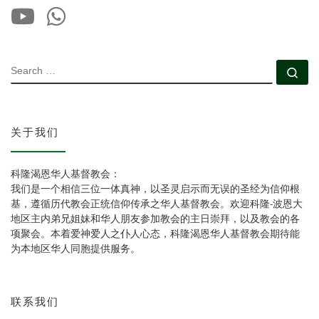
SEARCH
Se
关于我们
科隆渴恩华人基督教会：
我们是一个相信三位一体真神，以圣灵启示而无误的圣经为信仰根
基，遵循历代教会正统信仰传承之华人基督教会。欢迎科隆-波恩大
地区主内弟兄姐妹和华人朋友参加教会的主日崇拜，以及教会的各
项聚会。本着爱神爱人之仆人心态，科隆渴恩华人基督教会期待能
为本地区华人同胞提供服务。
联系我们