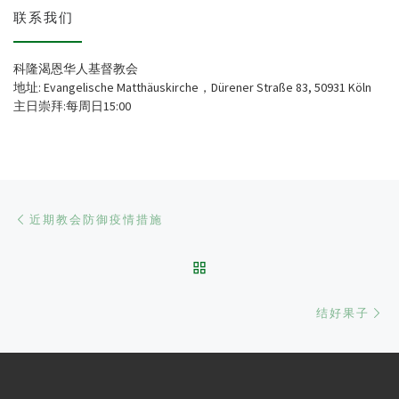
联系我们
科隆渴恩华人基督教会
地址: Evangelische Matthäuskirche，Dürener Straße 83, 50931 Köln
主日崇拜:每周日15:00
文章导航
Previous post
近期教会防御疫情措施
BACK TO POST LIST
Ne
结好果子